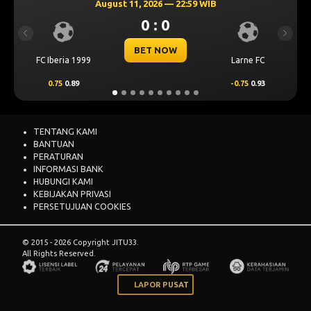
August 11, 2026 — 22:59 WIB
0 : 0
Previous
Next
BET NOW
FC Iberia 1999
Larne FC
0.75
0.89
-0.75
0.93
TENTANG KAMI
BANTUAN
PERATURAN
INFORMASI BANK
HUBUNGI KAMI
KEBIJAKAN PRIVASI
PERSETUJUAN COOKIES
© 2015 - 2026 Copyright JITU33.
All Rights Reserved.
LAPOR PUSAT