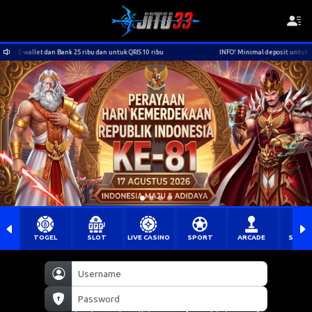
 E-wallet dan Bank 25 ribu dan untuk QRIS 10 ribu
INFO! Minimal deposit untuk E-wal
TOGEL
SLOT
LIVE CASINO
SPORT
ARCADE
SABU