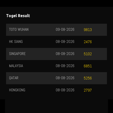
Togel Result
TOTO WUHAN
09-08-2026
9813
HK SIANG
08-08-2026
2476
SINGAPORE
08-08-2026
5102
MALAYSIA
08-08-2026
6851
QATAR
08-08-2026
5256
HONGKONG
08-08-2026
2797